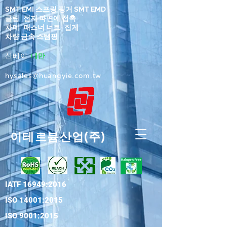
SMT EMI 스프링 핑거 SMT EMD
클립
접지 파편에 접촉
차폐
패스너 너트
집게
차량 금속 스탬핑
신베이
대만
hysales@huangyie.com.tw
이테르븀산업(주)
IATF 16949:2016
ISO 14001:2015
ISO 9001:2015