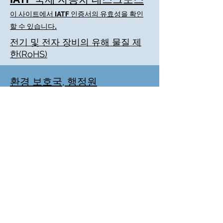
이 사이트에서 IATF 인증서의 유효성을 확인
할 수 있습니다.
전기 및 전자 장비의 유해 물질 제
한(RoHS)
환경 보호국, 행정원
경제부 산업국 -
REACH 고위험 우
려 물질(SVHC)
자금세탁방지 및 통제에 관한
법률
근로기준법
성희롱방지법
남녀 노동 평등법
성차별 금지